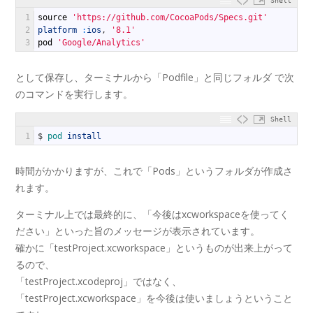
Shell
1
source
'https://github.com/CocoaPods/Specs.git'
2
platform
:
ios
,
'8.1'
3
pod
'Google/Analytics'
として保存し、ターミナルから「Podfile」と同じフォルダ で次
のコマンドを実行します。
Shell
1
$
pod 
install
時間がかかりますが、これで「Pods」というフォルダが作成さ
れます。
ターミナル上では最終的に、「今後はxcworkspaceを使ってく
ださい」といった旨のメッセージが表示されています。
確かに「testProject.xcworkspace」というものが出来上がって
るので、
「testProject.xcodeproj」ではなく、
「testProject.xcworkspace」を今後は使いましょうということ