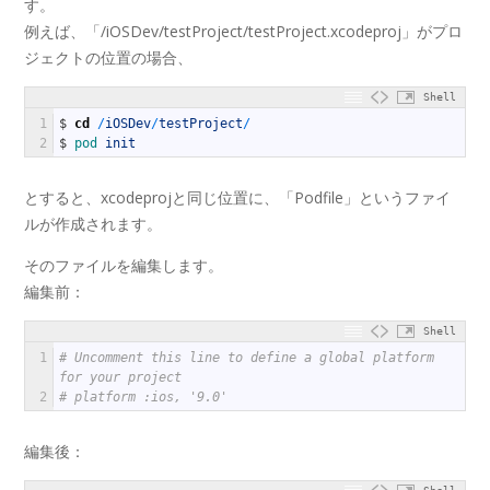
す。
例えば、「/iOSDev/testProject/testProject.xcodeproj」がプロ
ジェクトの位置の場合、
Shell
1
$
cd
/
iOSDev
/
testProject
/
2
$
pod 
init
とすると、xcodeprojと同じ位置に、「Podfile」というファイ
ルが作成されます。
そのファイルを編集します。
編集前：
Shell
1
# Uncomment this line to define a global platform 
for your project
2
# platform :ios, '9.0'
編集後：