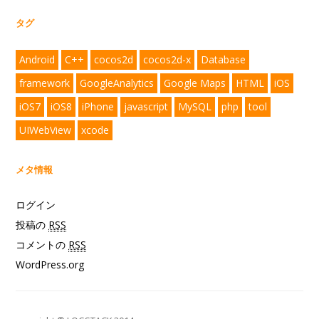
タグ
Android
C++
cocos2d
cocos2d-x
Database
framework
GoogleAnalytics
Google Maps
HTML
iOS
iOS7
iOS8
iPhone
javascript
MySQL
php
tool
UIWebView
xcode
メタ情報
ログイン
投稿の
RSS
コメントの
RSS
WordPress.org